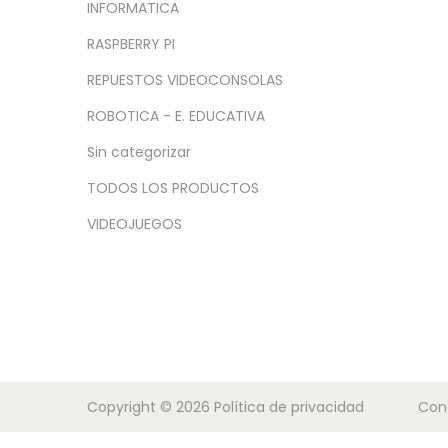
a
i
INFORMATICA
c
d
RASPBERRY PI
i
o
REPUESTOS VIDEOCONSOLAS
ó
n
ROBOTICA - E. EDUCATIVA
Sin categorizar
TODOS LOS PRODUCTOS
VIDEOJUEGOS
Copyright © 2026
Política de privacidad
Con