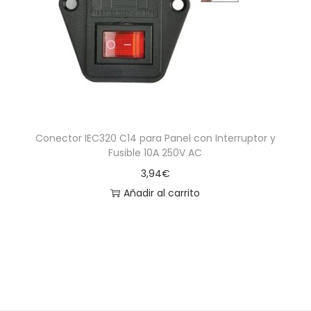
a
i
c
d
i
o
ó
n
Conector IEC320 C14 para Panel con Interruptor y
Fusible 10A 250V AC
3,94
€
Añadir al carrito