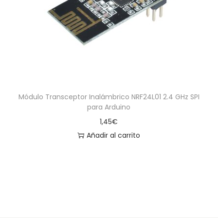
a
i
c
d
i
o
ó
n
Módulo Transceptor Inalámbrico NRF24L01 2.4 GHz SPI
para Arduino
1,45
€
Añadir al carrito