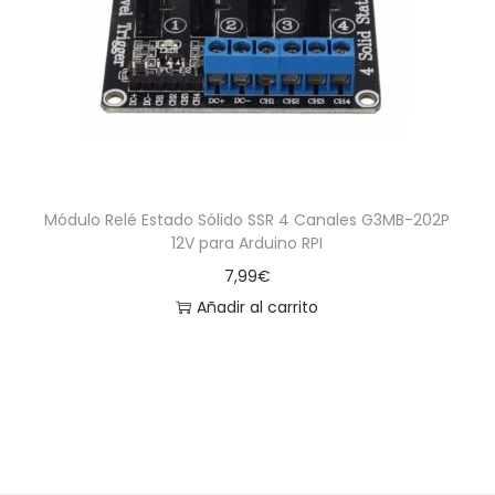
a
i
c
d
i
o
ó
n
Módulo Relé Estado Sólido SSR 4 Canales G3MB-202P
12V para Arduino RPI
7,99
€
Añadir al carrito