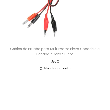
a
i
c
d
i
o
ó
n
Cables de Prueba para Multímetro Pinza Cocodrilo a
Banana 4 mm 90 cm
1,80
€
Añadir al carrito