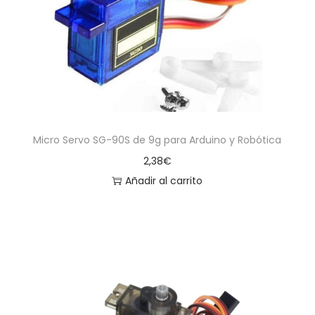
a
i
c
d
i
o
ó
n
Micro Servo SG-90S de 9g para Arduino y Robótica
2,38
€
Añadir al carrito