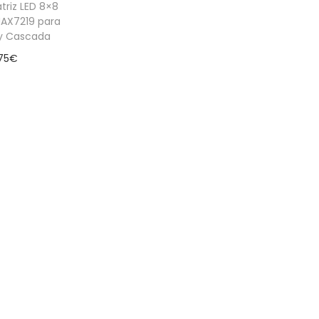
triz LED 8×8
MAX7219 para
 y Cascada
75
€
 al carrito