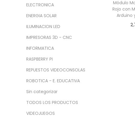
a
i
n
x
Módulo Ma
ELECTRONICA
c
d
Rojo con 
i
i
Arduino
ENERGIA SOLAR
i
o
m
m
2,
ó
o
o
ILUMINACION LED
Añadir
n
IMPRESORAS 3D - CNC
INFORMATICA
RASPBERRY PI
REPUESTOS VIDEOCONSOLAS
ROBOTICA - E. EDUCATIVA
Sin categorizar
TODOS LOS PRODUCTOS
VIDEOJUEGOS