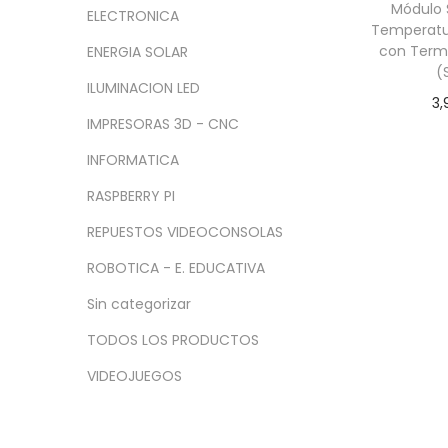
a
i
n
x
Módulo 
ELECTRONICA
c
d
Temperat
i
i
con Term
ENERGIA SOLAR
i
o
m
m
(
ó
o
o
ILUMINACION LED
3,
n
IMPRESORAS 3D - CNC
Le
INFORMATICA
RASPBERRY PI
REPUESTOS VIDEOCONSOLAS
ROBOTICA - E. EDUCATIVA
Sin categorizar
TODOS LOS PRODUCTOS
VIDEOJUEGOS