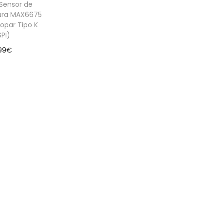
Sensor de
ura MAX6675
opar Tipo K
SPI)
99
€
er más