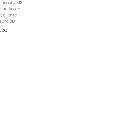
e Ajuste M3
elación de
Caliente
sora 3D
52
€
 al carrito