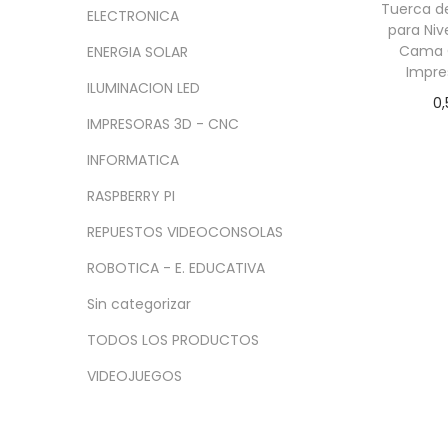
a
i
n
x
Tuerca d
ELECTRONICA
c
d
para Niv
i
i
Cama 
ENERGIA SOLAR
i
o
m
m
Impre
ó
o
o
ILUMINACION LED
0,
n
IMPRESORAS 3D - CNC
Añadir
INFORMATICA
RASPBERRY PI
REPUESTOS VIDEOCONSOLAS
ROBOTICA - E. EDUCATIVA
Sin categorizar
TODOS LOS PRODUCTOS
VIDEOJUEGOS