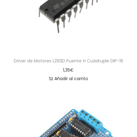
a
i
c
d
i
o
ó
n
Driver de Motores L293D Puente H Cuádruple DIP-16
1,35
€
Añadir al carrito