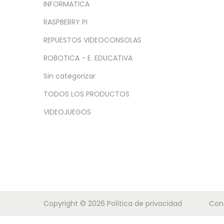
a
i
INFORMATICA
c
d
RASPBERRY PI
i
o
REPUESTOS VIDEOCONSOLAS
ó
n
ROBOTICA - E. EDUCATIVA
Sin categorizar
TODOS LOS PRODUCTOS
VIDEOJUEGOS
Copyright © 2026
Política de privacidad
Con