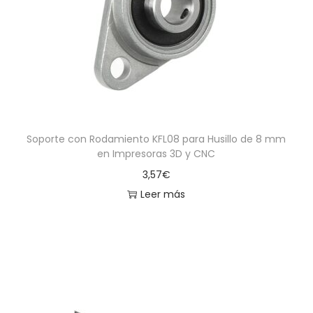
a
i
c
d
i
o
ó
n
Soporte con Rodamiento KFL08 para Husillo de 8 mm
en Impresoras 3D y CNC
3,57
€
Leer más