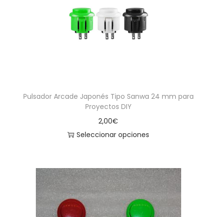
a
i
c
d
i
o
ó
n
Pulsador Arcade Japonés Tipo Sanwa 24 mm para
Proyectos DIY
2,00
€
Seleccionar opciones
E
s
t
e
p
r