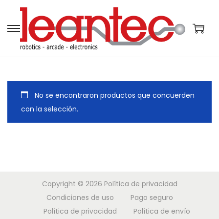
S
S
a
a
l
l
t
t
a
a
No se encontraron productos que concuerden
r
r
con la selección.
a
a
l
l
a
c
n
o
a
n
Copyright © 2026
Política de privacidad
v
t
Condiciones de uso
Pago seguro
e
e
Política de privacidad
Política de envío
g
n