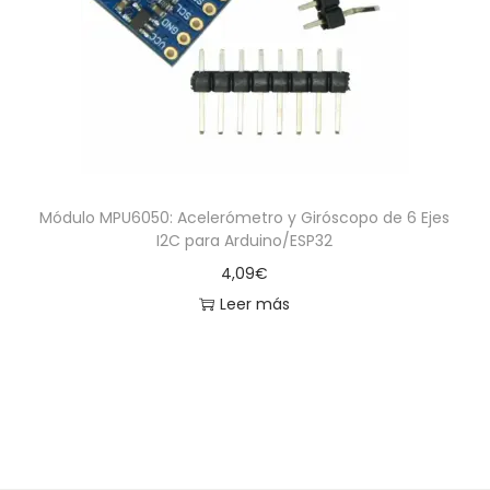
a
i
c
d
i
o
ó
n
Módulo MPU6050: Acelerómetro y Giróscopo de 6 Ejes
I2C para Arduino/ESP32
4,09
€
Leer más