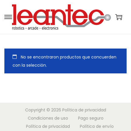
S
S
a
a
l
l
t
t
a
a
No se encontraron productos que concuerden
r
r
con la selección.
a
a
l
l
a
c
n
o
a
n
Copyright © 2026
Política de privacidad
v
t
Condiciones de uso
Pago seguro
e
e
Política de privacidad
Política de envío
g
n