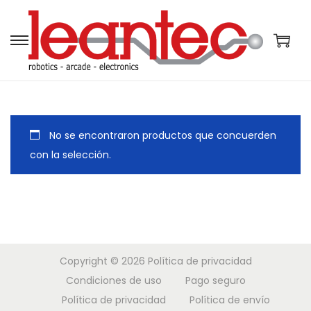
S
S
a
a
l
l
t
t
a
a
No se encontraron productos que concuerden
r
r
con la selección.
a
a
l
l
a
c
n
o
a
n
Copyright © 2026
Política de privacidad
v
t
Condiciones de uso
Pago seguro
e
e
Política de privacidad
Política de envío
g
n