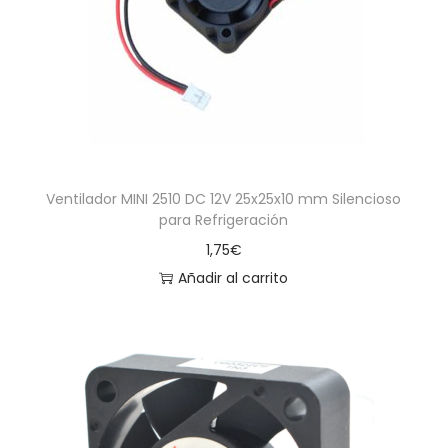
a
i
c
d
i
o
ó
n
Ventilador MINI 2510 DC 12V 25x25x10 mm Silencioso
para Refrigeración
1,75
€
Añadir al carrito