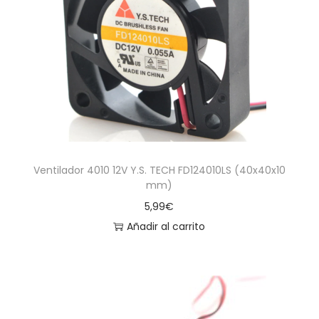
Ventilador 4010 12V Y.S. TECH FD124010LS (40x40x10
mm)
5,99
€
Añadir al carrito