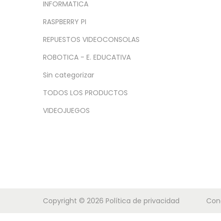
a
i
INFORMATICA
c
d
RASPBERRY PI
i
o
REPUESTOS VIDEOCONSOLAS
ó
n
ROBOTICA - E. EDUCATIVA
Sin categorizar
TODOS LOS PRODUCTOS
VIDEOJUEGOS
Copyright © 2026
Política de privacidad
Con