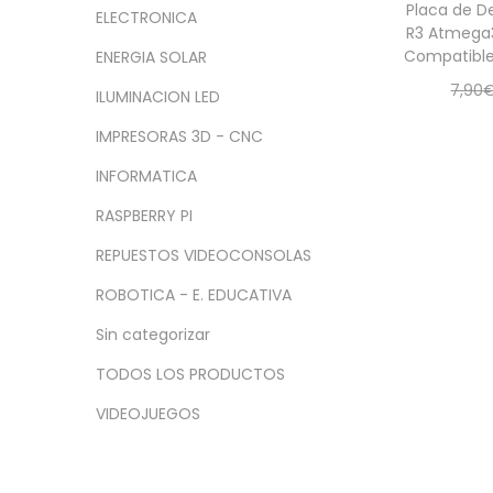
a
i
n
x
Placa de D
ELECTRONICA
c
d
R3 Atmega
i
i
Compatible
ENERGIA SOLAR
i
o
m
m
7,90
ó
o
o
ILUMINACION LED
Añadir
n
IMPRESORAS 3D - CNC
INFORMATICA
RASPBERRY PI
REPUESTOS VIDEOCONSOLAS
ROBOTICA - E. EDUCATIVA
Sin categorizar
TODOS LOS PRODUCTOS
VIDEOJUEGOS