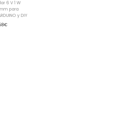
lar 6 V 1 W
 mm para
ARDUINO y DIY
58
€
er más