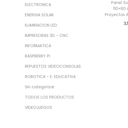
a
i
n
x
Panel So
ELECTRONICA
c
d
110×60
i
i
Proyectos 
ENERGIA SOLAR
i
o
m
m
3,
ó
o
o
ILUMINACION LED
Le
n
IMPRESORAS 3D - CNC
INFORMATICA
RASPBERRY PI
REPUESTOS VIDEOCONSOLAS
ROBOTICA - E. EDUCATIVA
Sin categorizar
TODOS LOS PRODUCTOS
VIDEOJUEGOS