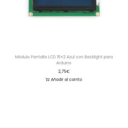
a
i
c
d
i
o
ó
n
Módulo Pantalla LCD 16×2 Azul con Backlight para
Arduino
2,75
€
Añadir al carrito