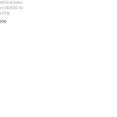
Vertical para
tón CR2032 3V
a PCB
60
€
 al carrito