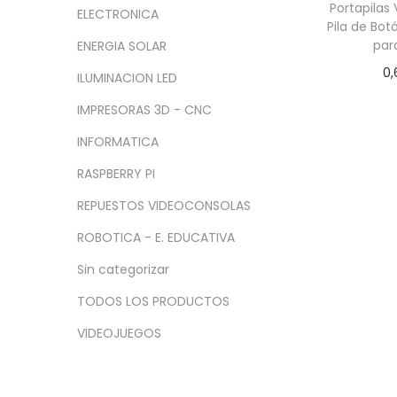
a
i
n
x
Portapilas 
ELECTRONICA
c
d
Pila de Bo
i
i
par
ENERGIA SOLAR
i
o
m
m
0,
ó
o
o
ILUMINACION LED
Añadir
n
IMPRESORAS 3D - CNC
INFORMATICA
RASPBERRY PI
REPUESTOS VIDEOCONSOLAS
ROBOTICA - E. EDUCATIVA
Sin categorizar
TODOS LOS PRODUCTOS
VIDEOJUEGOS