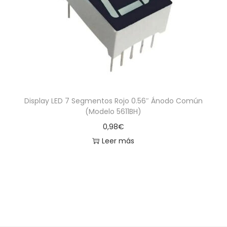
a
i
c
d
i
o
ó
n
Display LED 7 Segmentos Rojo 0.56″ Ánodo Común
(Modelo 5611BH)
0,98
€
Leer más