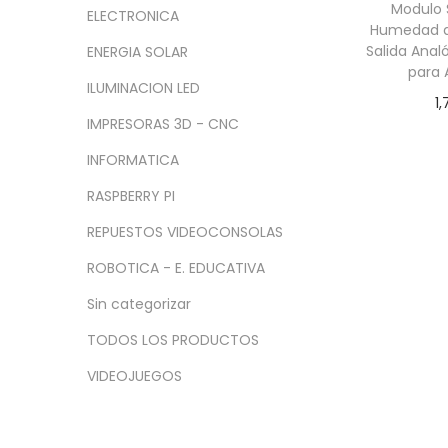
a
i
n
x
Modulo 
ELECTRONICA
c
d
Humedad d
i
i
Salida Analó
ENERGIA SOLAR
i
o
m
m
para 
ó
o
o
ILUMINACION LED
1,
n
IMPRESORAS 3D - CNC
Añadir
INFORMATICA
RASPBERRY PI
REPUESTOS VIDEOCONSOLAS
ROBOTICA - E. EDUCATIVA
Sin categorizar
TODOS LOS PRODUCTOS
VIDEOJUEGOS