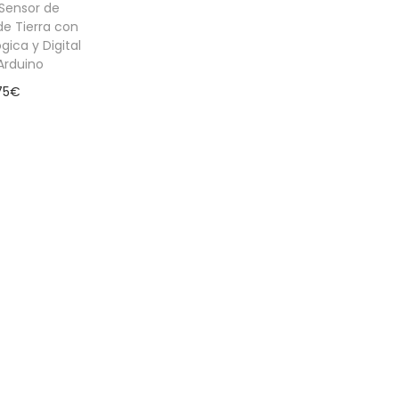
Sensor de
e Tierra con
gica y Digital
Arduino
75
€
 al carrito