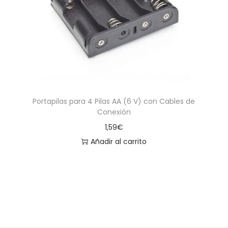
a
i
c
d
i
o
ó
n
Portapilas para 4 Pilas AA (6 V) con Cables de
Conexión
1,59
€
Añadir al carrito