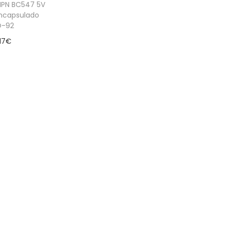
 NPN BC547 5V
Encapsulado
O-92
17
€
 al carrito