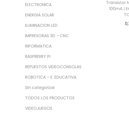
a
i
n
x
Transistor
ELECTRONICA
c
d
100mA | 
i
i
T
ENERGIA SOLAR
i
o
m
m
0,
ó
o
o
ILUMINACION LED
Añadir
n
IMPRESORAS 3D - CNC
INFORMATICA
RASPBERRY PI
REPUESTOS VIDEOCONSOLAS
ROBOTICA - E. EDUCATIVA
Sin categorizar
TODOS LOS PRODUCTOS
VIDEOJUEGOS