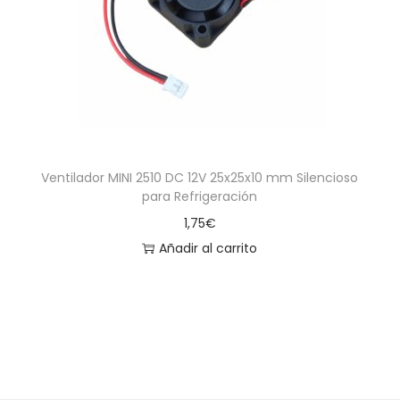
a
i
c
d
i
o
ó
n
Ventilador MINI 2510 DC 12V 25x25x10 mm Silencioso
para Refrigeración
1,75
€
Añadir al carrito