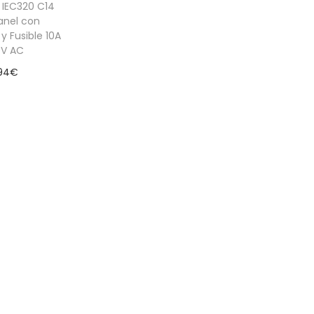
 IEC320 C14
anel con
 y Fusible 10A
0V AC
94
€
 al carrito