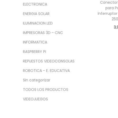
a
i
n
x
Conector
ELECTRONICA
c
d
para P
i
i
Interruptor
ENERGIA SOLAR
i
o
m
m
25
ó
o
o
ILUMINACION LED
3,
n
IMPRESORAS 3D - CNC
Añadir
INFORMATICA
RASPBERRY PI
REPUESTOS VIDEOCONSOLAS
ROBOTICA - E. EDUCATIVA
Sin categorizar
TODOS LOS PRODUCTOS
VIDEOJUEGOS