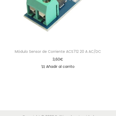
a
i
c
d
i
o
ó
n
Módulo Sensor de Corriente ACS712 20 A AC/DC
3,60
€
Añadir al carrito