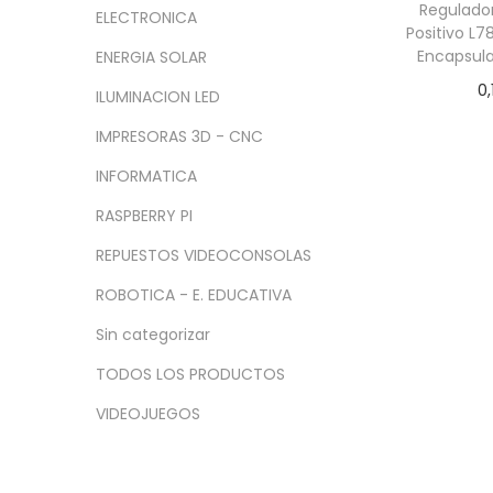
a
i
n
x
Regulador
ELECTRONICA
c
d
Positivo L7
i
i
Encapsul
ENERGIA SOLAR
i
o
m
m
0,
ó
o
o
ILUMINACION LED
Añadir
n
IMPRESORAS 3D - CNC
INFORMATICA
RASPBERRY PI
REPUESTOS VIDEOCONSOLAS
ROBOTICA - E. EDUCATIVA
Sin categorizar
TODOS LOS PRODUCTOS
VIDEOJUEGOS