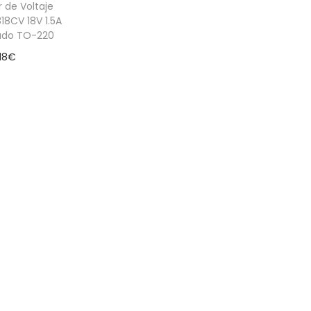
 de Voltaje
818CV 18V 1.5A
ado TO-220
18
€
 al carrito