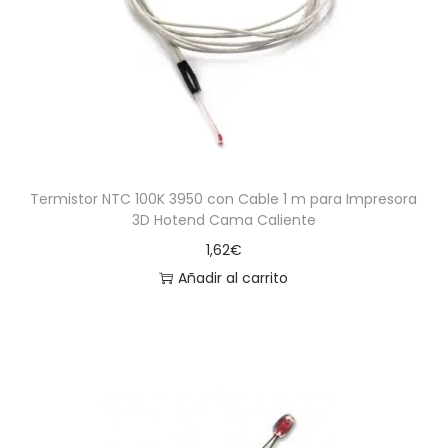
a
i
c
d
i
o
ó
n
Termistor NTC 100K 3950 con Cable 1 m para Impresora
3D Hotend Cama Caliente
1,62
€
Añadir al carrito