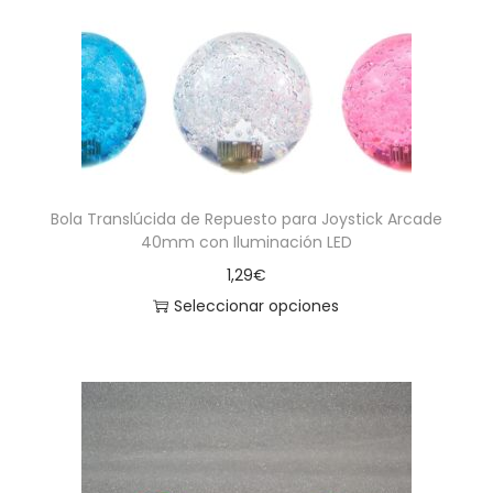
a
i
c
d
i
o
ó
n
Bola Translúcida de Repuesto para Joystick Arcade
40mm con Iluminación LED
1,29
€
Seleccionar opciones
E
s
t
e
p
r